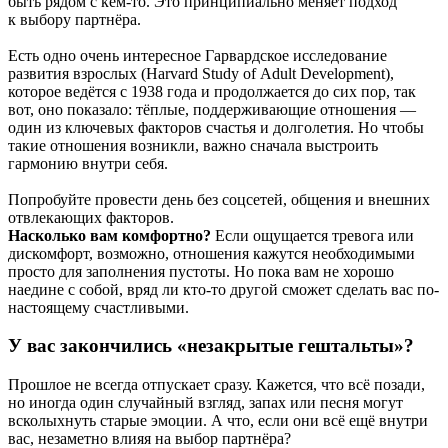
быть рядом с кем-то. Это принципиально меняет подход
к выбору партнёра.
Есть одно очень интересное Гарвардское исследование
развития взрослых (Harvard Study of Adult Development),
которое ведётся с 1938 года и продолжается до сих пор, так
вот, оно показало: тёплые, поддерживающие отношения —
один из ключевых факторов счастья и долголетия. Но чтобы
такие отношения возникли, важно сначала выстроить
гармонию внутри себя.
Попробуйте провести день без соцсетей, общения и внешних
отвлекающих факторов.
Насколько вам комфортно?
Если ощущается тревога или
дискомфорт, возможно, отношения кажутся необходимыми
просто для заполнения пустоты. Но пока вам не хорошо
наедине с собой, вряд ли кто-то другой сможет сделать вас по-
настоящему счастливыми.
У вас закончились «незакрытые гештальты»?
Прошлое не всегда отпускает сразу. Кажется, что всё позади,
но иногда один случайный взгляд, запах или песня могут
всколыхнуть старые эмоции. А что, если они всё ещё внутри
вас, незаметно влияя на выбор партнёра?