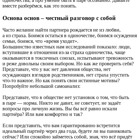
одиночества, а про умение быть в паре осознанно. Давайте
вместе разберёмся, как это понять.
Основа основ – честный разговор с собой
Часто желание найти партнера рождается не из любви,
а из страха. Боимся остаться в одиночестве, боимся осуждения
семьи, боимся, что «время уходит».
Большинство известных нам исследований показало: люди,
вступившие в отношения из-за страха одиночества, чаще
оказываются в токсичных союзах, испытывают тревожность
и реже довольны своим выбором. Но как же проверить себя?
Представьте, что у вас нет давления общества, нет
осуждающих взглядов родственников, нет страха упустить
что-то важное. Но как понять свои истинные мотивы?
Попробуйте небольшой самоанализ:
Представьте, что в обществе нет установок о том, что быть
в паре — норма. Никто не давит, не советует, не задаёт
вопросы про личную жизнь. Вы бы всё равно искали
партнёра? Или вам комфортно и так?
Если представить, что вам гарантированно встретится
идеальный партнёр через два года, будете ли вы паниковать
сейчас? Или спокойно займетесь собой, зная, что всё придёт