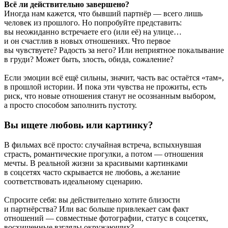
Всё ли действительно завершено?
Иногда нам кажется, что бывший партнёр — всего лишь
человек из прошлого. Но попробуйте представить:
вы неожиданно встречаете его (или её) на улице…
и он счастлив в новых отношениях. Что первое
вы чувствуете? Радость за него? Или неприятное покалывание
в груди? Может быть, злость, обида, сожаление?
Если эмоции всё ещё сильны, значит, часть вас остаётся «там»,
в прошлой истории. И пока эти чувства не прожиты, есть
риск, что новые отношения станут не осознанным выбором,
а просто способом заполнить пустоту.
Вы ищете любовь или картинку?
В фильмах всё просто: случайная встреча, вспыхнувшая
страсть, романтические прогулки, а потом — отношения
мечты. В реальной жизни за красивыми картинками
в соцсетях часто скрывается не любовь, а желание
соответствовать идеальному сценарию.
Спросите себя: вы действительно хотите близости
и партнёрства? Или вас больше привлекает сам факт
отношений — совместные фотографии, статус в соцсетях,
восхищенные взгляды окружающих?