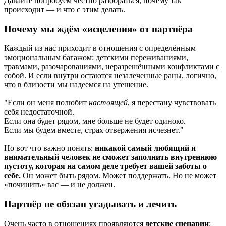
Давайте попробуем честно разобраться, почему так
происходит — и что с этим делать.
Почему мы ждём «исцеления» от партнёра
Каждый из нас приходит в отношения с определённым
эмоциональным багажом: детскими переживаниями,
травмами, разочарованиями, неразрешёнными конфликтами с
собой. И если внутри остаются незалеченные раны, логично,
что в близости мы надеемся на утешение.
"Если он меня полюбит
настоящей
, я перестану чувствовать
себя недостаточной.
Если она будет рядом, мне больше не будет одиноко.
Если мы будем вместе, страх отвержения исчезнет."
Но вот что важно понять:
никакой самый любящий и
внимательный человек не сможет заполнить внутреннюю
пустоту, которая на самом деле требует вашей заботы о
себе.
Он может быть рядом. Может поддержать. Но не может
«починить» вас — и не должен.
Партнёр не обязан угадывать и лечить
Очень часто в отношениях проявляются
детские сценарии
: