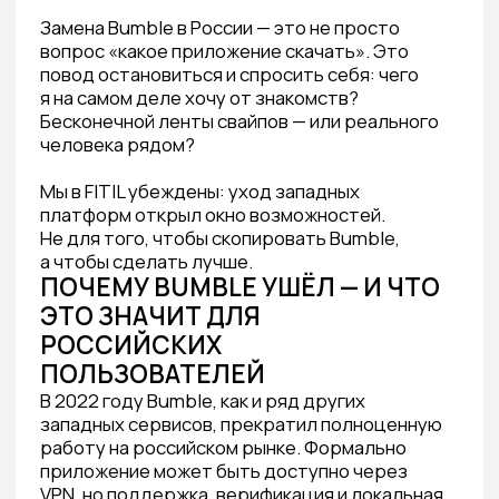
платформ открыл окно возможностей.
Не для того, чтобы скопировать Bumble,
а чтобы сделать лучше.
ПОЧЕМУ BUMBLE УШЁЛ — И ЧТО
ЭТО ЗНАЧИТ ДЛЯ
РОССИЙСКИХ
ПОЛЬЗОВАТЕЛЕЙ
В 2022 году Bumble, как и ряд других
западных сервисов, прекратил полноценную
работу на российском рынке. Формально
приложение может быть доступно через
VPN, но поддержка, верификация и локальная
база пользователей фактически исчезли.
Для миллионов людей это стало
неожиданностью. Особенно для той
аудитории, которая ценила Bumble
за конкретную идею: женщина пишет первой,
меньше агрессии, больше контроля над
ситуацией.
Но давай посмотрим честно на то, что
осталось после Bumble:
Ощущение бесконечного
и бессмысленного свайпинга
Мэтчи, которые молчат неделями
Профили без реального содержания
Полное отсутствие понимания,