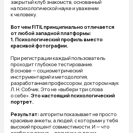
4. Закрытость как качество
FITIL — закрытый клуб знакомств. Не каждый
может зарегистрироваться. Это фильтр,
который защищает сообщество и сохраняет
его качество.
КАК ВЫБРАТЬ СЕРВИС
ЗНАКОМСТВ, ЕСЛИ ТЕБЕ ВАЖЕН
РЕЗУЛЬТАТ
Задай себе несколько честных вопросов:
Что для меня важнее — количество
вариантов или их качество?
Готов ли я инвестировать время
в осознанный выбор или хочу быстрого
результата?
Что меня больше пугает — одиночество
или снова разочароваться?
Если на последний вопрос ты ответил «снова
разочароваться» — значит, тебе нужна
среда с психологической безопасностью.
Среда, где люди приходят с намерением,
а не от скуки.
НЕМНОГО СТАТИСТИКИ,
КОТОРАЯ ЗАСТАВЛЯЕТ
ЗАДУМАТЬСЯ
Более 60% пользователей Tinder никогда
не ходили на свидание с мэтчем (данные