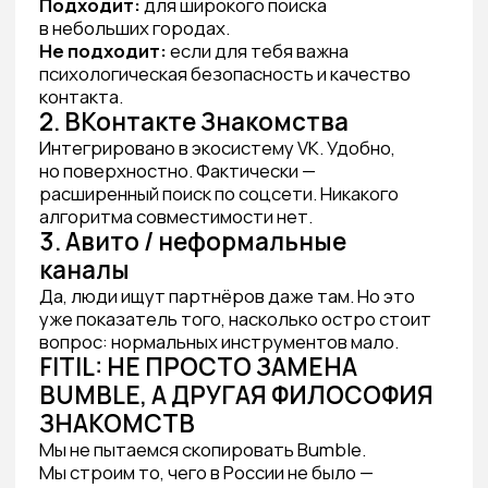
конфликта. До первого сообщения.
2. Медленный дейтинг (Slow Dating) как
защита психики.
В FITIL нет бесконечного свайпа. До 10 анкет
в сутки. Обновление строго через 24 часа.
Это звучит как ограничение. На самом деле —
это забота. Когда у тебя 10 кандидатов
вместо 10 000, ты начинаешь читать, думать,
замечать детали. Ты видишь человека,
а не картинку.
Именно так работает осознанный выбор.
Именно так формируется настоящий
интерес — а не иллюзия интереса
от дофаминового свайпинга.
3. Офлайн — не бонус, а система
Виртуальное знакомство в FITIL — это только
первый шаг. Дальше — живые мероприятия:
вечеринки, лекции, мастер-классы,
форматные обеды. Города присутствия:
Москва, Санкт-Петербург, Краснодар,
Самара, Красноярск, Мурманск.
Онлайн снижает барьер входа. Офлайн
создаёт настоящий контакт. Только вместе
это работает.