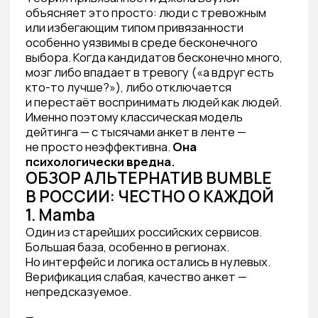
Да, люди ищут партнёров даже там. Но это
уже показатель того, насколько остро стоит
вопрос: нормальных инструментов мало.
FITIL: НЕ ПРОСТО ЗАМЕНА
BUMBLE, А ДРУГАЯ ФИЛОСОФИЯ
ЗНАКОМСТВ
Мы не пытаемся скопировать Bumble.
Мы строим то, чего в России не было —
закрытый клуб знакомств, основанный
на психологической науке и уважении
к человеку.
Вот чем FITIL принципиально отличается
от любой западной платформы:
1. Психологический профиль вместо
красивой фотографии.
При регистрации каждый пользователь
проходит глубокое тестирование.
В основе — социометрический
инструментарий и методология,
разработанная профессором, доктором наук
Л. Н. Собчик. Это не «выбери три слова
о себе».
Это настоящий психологический
портрет.
Результат:
алгоритм показывает не просто
красивые анкеты, а людей, с которыми у тебя
высокий процент совместимости. И — что
особенно важно — возможные точки