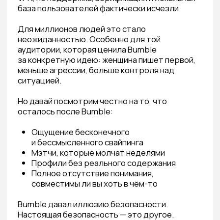
совместимы ли вы хоть в чём-то
Bumble давал иллюзию безопасности.
Настоящая безопасность — это другое.
ЧТО ИЩУТ ЛЮДИ ПОСЛЕ 30,
КОГДА ГОВОРЯТ «ХОЧУ НАЙТИ
ЗАМЕНУ BUMBLE»
Когда человек 30−45 лет ищет приложение
для серьёзных знакомств, за этим запросом
стоит нечто большее, чем «хочу новое
приложение».
За ним стоит:
Усталость от поверхностных контактов
Страх снова вложиться — и снова
получить гостинг
Желание, чтобы кто-то уже
отфильтровал неадекватов
Запрос на безопасную, предсказуемую
среду
Это не каприз.
Это психологически
абсолютно обоснованная реакция взрослого
человека, который однажды обжёгся.
Теория привязанности Джона Боулби
объясняет это просто: люди с тревожным
или избегающим типом привязанности
особенно уязвимы в среде бесконечного
выбора. Когда кандидатов бесконечно много,