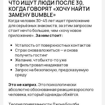
мозг либо впадает в тревогу («а вдруг есть
кто-то лучше?»), либо отключается
и перестаёт воспринимать людей как людей.
Именно поэтому классическая модель
дейтинга — с тысячами анкет в ленте —
не просто неэффективна.
Она
психологически вредна.
ОБЗОР АЛЬТЕРНАТИВ BUMBLE
В РОССИИ: ЧЕСТНО О КАЖДОЙ
1. Mamba
Один из старейших российских сервисов.
Большая база, особенно в регионах.
Но интерфейс и логика остались в нулевых.
Верификация слабая, качество анкет —
непредсказуемое.
Подходит:
для широкого поиска
в небольших городах.
Не подходит:
если для тебя важна
психологическая безопасность и качество
контакта.
2. ВКонтакте Знакомства
Интегрировано в экосистему VK. Удобно,
но поверхностно. Фактически —
расширенный поиск по соцсети. Никакого
алгоритма совместимости нет.
3. Авито / неформальные
каналы