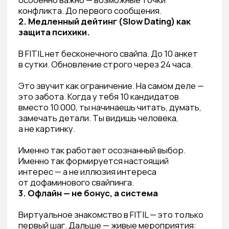
исследований Pew Research Center)
Средний пользователь дейтинг-
приложения проводит в них 90 минут
в день — и большинство из этого времени
уходит на свайп, а не на общение
700+ пар познакомились через FITIL
и создали семью. Это не маркетинговая
цифра. Это живые люди с живыми
историями.
СТОИТ ЛИ ВООБЩЕ ИСКАТЬ
«ЗАМЕНУ» — ИЛИ ЛУЧШЕ
НАЙТИ ЧТО-ТО СВОЁ?
Замена Bumble в России существует.
Но лучший вопрос не «что похоже
на Bumble», а «что подходит мне сейчас».
Если тебе 28, 35 или 43 года. Если ты устал
от поверхностных контактов. Если
ты хочешь встретить человека, с которым
будет не просто хорошо на первом
свидании, но и через десять лет — то тебе
нужна не замена старого инструмента. Тебе
нужен новый подход.
FITIL — это не приложение, которое
ты скачиваешь и забываешь.
Это среда,
в которую ты входишь осознанно.
Пройди психологический тест при