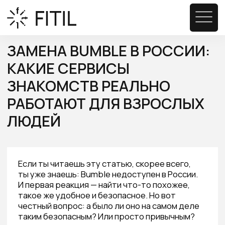
ЗАМЕНА BUMBLE В РОССИИ:
КАКИЕ СЕРВИСЫ
ЗНАКОМСТВ РЕАЛЬНО
РАБОТАЮТ ДЛЯ ВЗРОСЛЫХ
ЛЮДЕЙ
Если ты читаешь эту статью, скорее всего,
ты уже знаешь: Bumble недоступен в России.
И первая реакция — найти что-то похожее,
такое же удобное и безопасное. Но вот
честный вопрос: а было ли оно на самом деле
таким безопасным? Или просто привычным?
Замена Bumble в России — это не просто
вопрос «какое приложение скачать». Это
повод остановиться и спросить себя: чего
я на самом деле хочу от знакомств?
Бесконечной ленты свайпов — или реального
человека рядом?
Мы в FITIL убеждены: уход западных